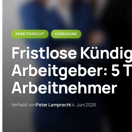
ARBEITSRECHT
, 
KÜNDIGUNG
Fristlose Kündi
Arbeitgeber: 5 T
Arbeitnehmer
Verfasst von
Peter Lamprecht
·
4. Juni 2026