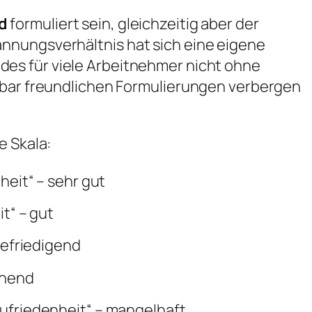
d
formuliert sein, gleichzeitig aber der
nnungsverhältnis hat sich eine eigene
des für viele Arbeitnehmer nicht ohne
nbar freundlichen Formulierungen verbergen
e Skala:
eit“ – sehr gut
t“ – gut
befriedigend
chend
ufriedenheit“ – mangelhaft