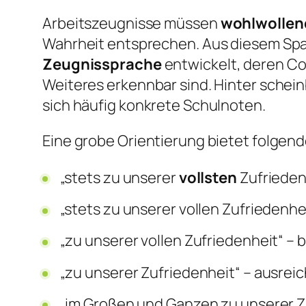
Arbeitszeugnisse müssen
wohlwollen
Wahrheit entsprechen. Aus diesem Spa
Zeugnissprache
entwickelt, deren Co
Weiteres erkennbar sind. Hinter schei
sich häufig konkrete Schulnoten.
Eine grobe Orientierung bietet folgend
„stets zu unserer
vollsten
Zufriedenh
„stets zu unserer vollen Zufriedenhei
„zu unserer vollen Zufriedenheit“ – 
„zu unserer Zufriedenheit“ – ausrei
„im Großen und Ganzen zu unserer Z