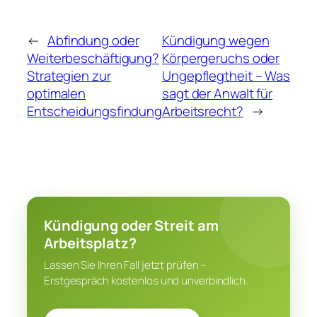
←
Abfindung oder
Kündigung wegen
Weiterbeschäftigung?
Körpergeruchs oder
Strategien zur
Ungepflegtheit – Was
optimalen
sagt der Anwalt für
Entscheidungsfindung
Arbeitsrecht?
→
Kündigung oder Streit am
Arbeitsplatz?
Lassen Sie Ihren Fall jetzt prüfen –
Erstgespräch kostenlos und unverbindlich.