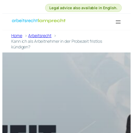
Legal advice also available in English.
Zum
Inhalt
springen
Home
Arbeitsrecht
Kann ich als Arbeitnehmer in der Probezeit fristlos
kündigen?