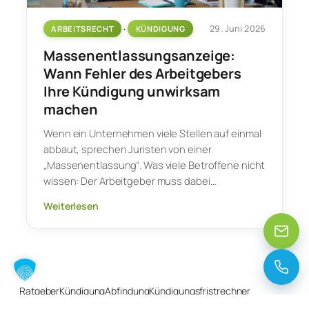
29. Juni 2026
ARBEITSRECHT
 · 
KÜNDIGUNG
Massenentlassungsanzeige:
Wann Fehler des Arbeitgebers
Ihre Kündigung unwirksam
machen
Wenn ein Unternehmen viele Stellen auf einmal
abbaut, sprechen Juristen von einer
„Massenentlassung“. Was viele Betroffene nicht
wissen: Der Arbeitgeber muss dabei…
Weiterlesen
Ratgeber
Kündigung
Abfindung
Kündigungsfristrechner
Abfindungsrechner
Sitemap
Impressum
Datenschutzerklärung